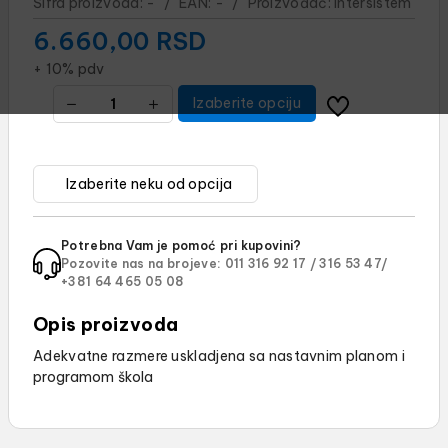
Šifra proizvoda:
-
/
EAN:
-
/
Proizvođač:
Intersistem
6.660,00
RSD
+ 10% pdv
Izaberite opciju
Potrebna Vam je pomoć pri kupovini?
Pozovite nas na brojeve:
011 316 92 17 /
316 53 47/
+381 64 465 05 08
Opis proizvoda
Adekvatne razmere uskladjena sa nastavnim planom i
programom škola