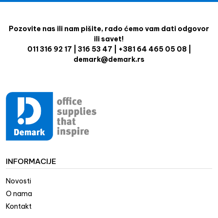
Pozovite nas ili nam pišite, rado ćemo vam dati odgovor
ili savet!
011 316 92 17 | 316 53 47 | +381 64 465 05 08 |
demark@demark.rs
INFORMACIJE
Novosti
O nama
Kontakt