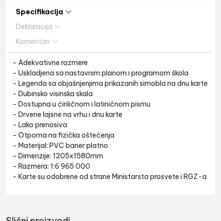
Specifikacija
Deklaracija
Komentari
- Adekvativne razmere
- Uskladjena sa nastavnim planom i programom škola
- Legenda sa objašnjenjima prikazanih simobla na dnu karte
- Dubinsko visinska skala
- Dostupna u ćiriličnom i latiničnom pismu
- Drvene lajsne na vrhu i dnu karte
- Lako prenosiva
- Otporna na fizička oštećenja
- Materijal: PVC baner platno
- Dimenzije: 1205x1580mm
- Razmera: 1:6 965 000
- Karte su odobrene od strane Ministarsta prosvete i RGZ-a
Slični proizvodi