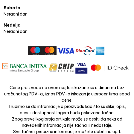
Subota
Neradni dan
Nedelja
Neradni dan
Cene proizvoda na ovom sajtu iskazane su u dinarima bez
uračunatog PDV-a, iznos PDV-a iskazan je u procentima ispod
cene.
Trudimo se da infromacije o proizvodu kao što su slike, opis,
cene i dostupnost lagera budu prikazane tačno.
Zbog prevelikog broja artikala može se desiti da neka od
navedenih infromacija nije tačna ili nedostaje.
Sve tačne i precizne informacije možete dobiti na upit.