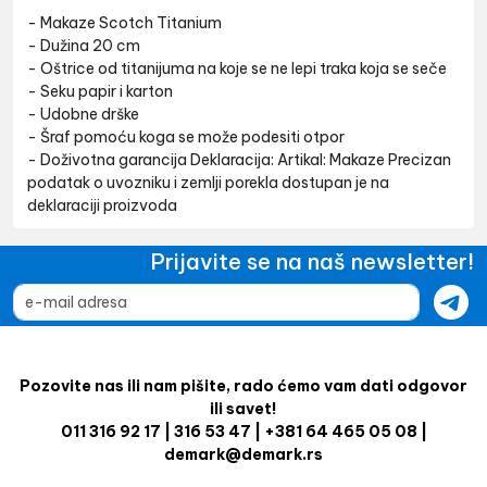
- Makaze Scotch Titanium
- Dužina 20 cm
- Oštrice od titanijuma na koje se ne lepi traka koja se seče
- Seku papir i karton
- Udobne drške
- Šraf pomoću koga se može podesiti otpor
- Doživotna garancija Deklaracija: Artikal: Makaze Precizan
podatak o uvozniku i zemlji porekla dostupan je na
deklaraciji proizvoda
Prijavite se na naš newsletter!
Pozovite nas ili nam pišite, rado ćemo vam dati odgovor
ili savet!
011 316 92 17 | 316 53 47 | +381 64 465 05 08 |
demark@demark.rs