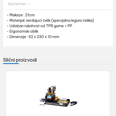
Komentari
- Makaze : 21cm
- Materijal: nerđajući čelik (specijalna legura čelika)
- Udoban rukohvat od TPR gume + PP
- Ergonomski oblik
- Dimenzije : 92 x 230 x 10 mm
Slični proizvodi