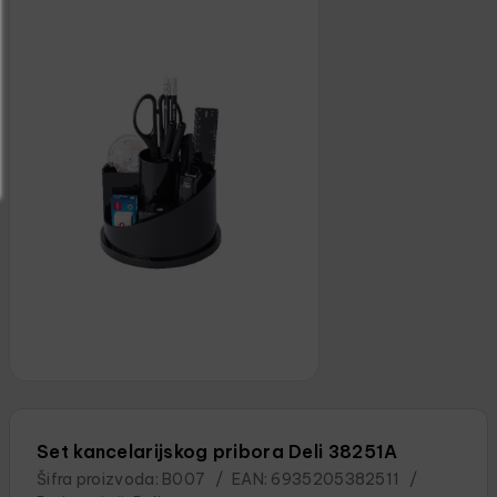
Set kancelarijskog pribora Deli 38251A
Šifra proizvoda:
B007
/
EAN:
6935205382511
/