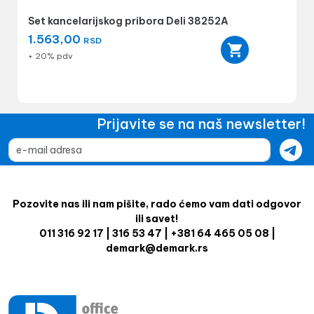
Set kancelarijskog pribora Deli 38252A
1.563,00
RSD
+ 20% pdv
Prijavite se na naš newsletter!
Pozovite nas ili nam pišite, rado ćemo vam dati odgovor
ili savet!
011 316 92 17 | 316 53 47 | +381 64 465 05 08 |
demark@demark.rs