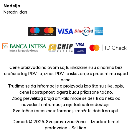
Nedelja
Neradni dan
Cene proizvoda na ovom sajtu iskazane su u dinarima bez
uračunatog PDV-a, iznos PDV-a iskazan je u procentima ispod
cene.
Trudimo se da infromacije o proizvodu kao što su slike, opis,
cene i dostupnost lagera budu prikazane tačno.
Zbog prevelikog broja artikala može se desiti da neka od
navedenih infromacija nije tačna ili nedostaje.
Sve tačne i precizne informacije možete dobiti na upit.
Demark © 2026. Sva prava zadržana. -
Izrada internet
prodavnice
-
Selltico.