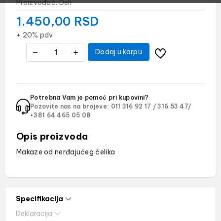
Proizvođač:
Deli
1.450,00
RSD
+ 20% pdv
Dodaj u korpu
Potrebna Vam je pomoć pri kupovini?
Pozovite nas na brojeve:
011 316 92 17 /
316 53 47/
+381 64 465 05 08
Opis proizvoda
Makaze od nerđajućeg čelika
Specifikacija
Deklaracija