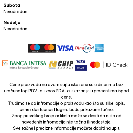
Subota
Neradni dan
Nedelja
Neradni dan
Cene proizvoda na ovom sajtu iskazane su u dinarima bez
uračunatog PDV-a, iznos PDV-a iskazan je u procentima ispod
cene.
Trudimo se da infromacije o proizvodu kao što su slike, opis,
cene i dostupnost lagera budu prikazane tačno.
Zbog prevelikog broja artikala može se desiti da neka od
navedenih infromacija nije tačna ili nedostaje.
Sve tačne i precizne informacije možete dobiti na upit.