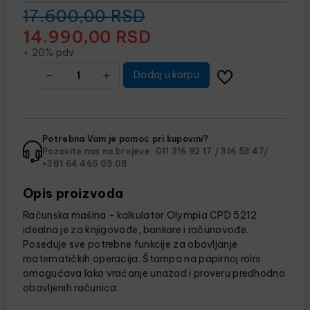
17.600,00
RSD
14.990,00
RSD
+ 20% pdv
Dodaj u korpu
Potrebna Vam je pomoć pri kupovini?
Pozovite nas na brojeve:
011 316 92 17 /
316 53 47/
+381 64 465 05 08
Opis proizvoda
Računska mašina - kalkulator Olympia CPD 5212
idealna je za knjigovođe, bankare i računovođe.
Poseduje sve potrebne funkcije za obavljanje
matematičkih operacija. Štampa na papirnoj rolni
omogućava lako vraćanje unazad i proveru predhodno
obavljenih računica.