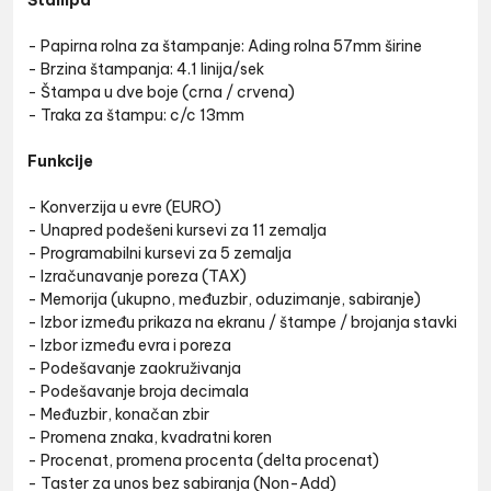
Štampa
- Papirna rolna za štampanje: Ading rolna 57mm širine
- Brzina štampanja: 4.1 linija/sek
- Štampa u dve boje (crna / crvena)
- Traka za štampu: c/c 13mm
Funkcije
- Konverzija u evre (EURO)
- Unapred podešeni kursevi za 11 zemalja
- Programabilni kursevi za 5 zemalja
- Izračunavanje poreza (TAX)
- Memorija (ukupno, međuzbir, oduzimanje, sabiranje)
- Izbor između prikaza na ekranu / štampe / brojanja stavki
- Izbor između evra i poreza
- Podešavanje zaokruživanja
- Podešavanje broja decimala
- Međuzbir, konačan zbir
- Promena znaka, kvadratni koren
- Procenat, promena procenta (delta procenat)
- Taster za unos bez sabiranja (Non-Add)