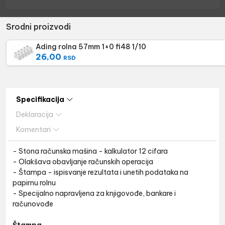
Srodni proizvodi
Ading rolna 57mm 1+0 fi48 1/10
26,00
RSD
Specifikacija
Deklaracija
Komentari
- Stona računska mašina - kalkulator 12 cifara
- Olakšava obavljanje računskih operacija
- Štampa - ispisvanje rezultata i unetih podataka na
papirnu rolnu
- Specijalno napravljena za knjigovođe, bankare i
računovođe