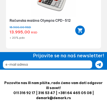
Računska mašina Olympia CPD-512
15.900,00
RSD
13.995,00
RSD
+ 20% pdv
Prijavite se na naš newsletter!
Pozovite nas ili nam pišite, rado ćemo vam dati odgovor
ili savet!
011 316 92 17 | 316 53 47 | +381 64 465 05 08 |
demark@demark.rs