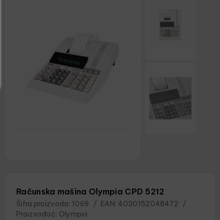
Računska mašina Olympia CPD 5212
Šifra proizvoda:
1069
/
EAN:
4030152048472
/
Proizvođač:
Olympia