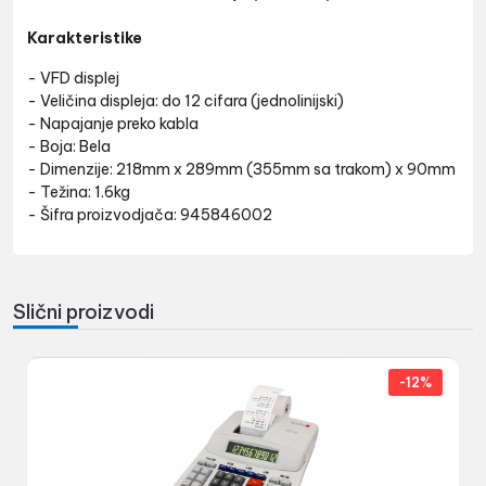
Karakteristike
- VFD displej
- Veličina displeja: do 12 cifara (jednolinijski)
- Napajanje preko kabla
- Boja: Bela
- Dimenzije: 218mm x 289mm (355mm sa trakom) x 90mm
- Težina: 1.6kg
- Šifra proizvodjača: 945846002
Slični proizvodi
-12%