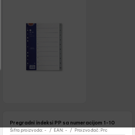
Pregradni indeksi PP sa numeracijom 1-10
Šifra proizvoda:
-
/
EAN:
-
/
Proizvođač:
Prc