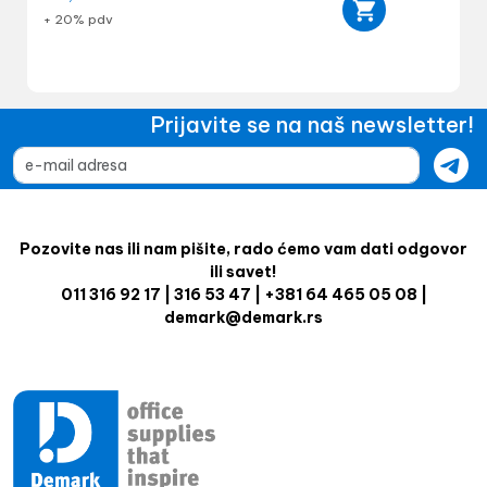
+ 20% pdv
Prijavite se na naš newsletter!
Pozovite nas ili nam pišite, rado ćemo vam dati odgovor
ili savet!
011 316 92 17 | 316 53 47 | +381 64 465 05 08 |
demark@demark.rs