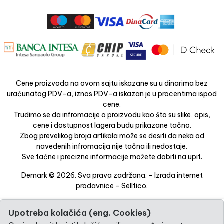
Cene proizvoda na ovom sajtu iskazane su u dinarima bez
uračunatog PDV-a, iznos PDV-a iskazan je u procentima ispod
cene.
Trudimo se da infromacije o proizvodu kao što su slike, opis,
cene i dostupnost lagera budu prikazane tačno.
Zbog prevelikog broja artikala može se desiti da neka od
navedenih infromacija nije tačna ili nedostaje.
Sve tačne i precizne informacije možete dobiti na upit.
Demark © 2026. Sva prava zadržana. -
Izrada internet
prodavnice
-
Selltico.
Upotreba kolačića (eng. Cookies)