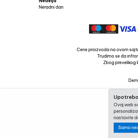
Nedelja
Neradni dan
Cene proizvoda na ovom sajtu
Trudimo se da infrom
Zbog prevelikog b
Dema
Upotreba
Ovaj web saj
personalizac
nastavite da
Samo ne