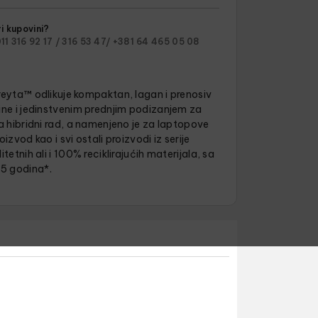
i kupovini?
11 316 92 17 /
316 53 47/
+381 64 465 05 08
reyta™ odlikuje kompaktan, lagan i prenosiv
ine i jedinstvenim prednjim podizanjem za
a hibridni rad, a namenjeno je za laptopove
izvod kao i svi ostali proizvodi iz serije
tetnih ali i 100% reciklirajućih materijala, sa
5 godina*.