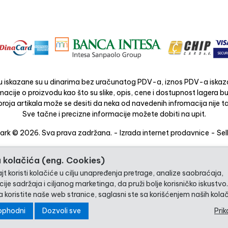
 iskazane su u dinarima bez uračunatog PDV-a, iznos PDV-a iskaza
acije o proizvodu kao što su slike, opis, cene i dostupnost lagera 
roja artikala može se desiti da neka od navedenih infromacija nije ta
Sve tačne i precizne informacije možete dobiti na upit.
rk © 2026. Sva prava zadržana. -
Izrada internet prodavnice
-
Sel
 kolačića (eng. Cookies)
t koristi kolačiće u cilju unapređenja pretrage, analize saobraćaja,
ije sadržaja i ciljanog marketinga, da pruži bolje korisničko iskustvo
 koristite naše web stranice, saglasni ste sa korišćenjem naših kolač
ophodni
Dozvoli sve
Prik