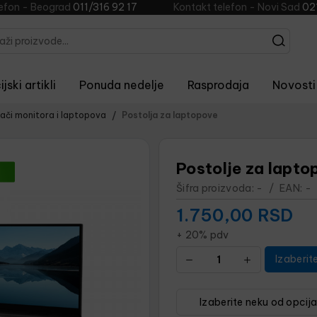
lefon - Beograd
011/316 92 17
Kontakt telefon - Novi Sad
02
jski artikli
Ponuda nedelje
Rasprodaja
Novosti
sači monitora i laptopova
Postolja za laptopove
Postolje za lapto
Šifra proizvoda:
-
/
EAN:
-
1.750,00
RSD
+ 20% pdv
Izaberit