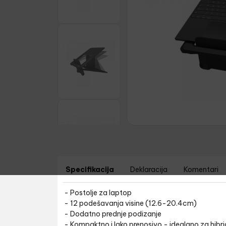
Specifikacija
Deklaracija
Komentari
- Postolje za laptop
- 12 podešavanja visine (
12.6-20.4cm)
- Dodatno prednje podizanje
- Kompaktno i lako prenosivo - idealano za hibri