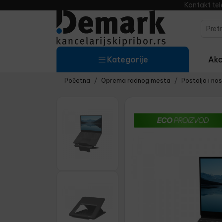
Kontakt te
Kategorije
Akci
Početna
Oprema radnog mesta
Postolja i no