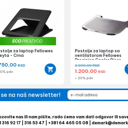
stolje za laptop Fellowes
Postolje za laptop sa
eyta - Crna
ventilatorom Fellowes
Precision Cooler Riser
.750,00
RSD
2.000,00
RSD
1.200,00
20% pdv
RSD
+ 20% pdv
e se na naš newsletter!
zovite nas ili nam pišite, rado ćemo vam dati odgovor ili sav
1 316 92 17 | 316 53 47 | +381 64 465 05 08 | demark@demark