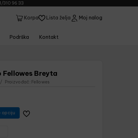
1/310 96 33
Lista želja
Moj nalog
Korpa
Podrška
Kontakt
p Fellowes Breyta
/
Proizvođač:
Fellowes
e opciju