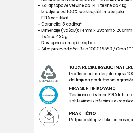
- Za laptopove veličine do 14" i težine do 4kg
- Izradjeno od 100% reciklirajućih materijala
- FIRA sertifikat
- Garancija: 5 godina*
- DImenzije (VxŠxD): 14mm x 235mm x 268mm
- Težina: 430g
- Dostupno u crnoj i beloj boji
- Šifra proizvodjača: Bela 100016559 / Crna 1
100% RECIKLIRAJUĆI MATERI
Izrađeno od materijala koji su 100
da traju sa produženom ogranič
FIRA SERTIFIKOVANO
Testirano od strane FIRA Interna
zahtevima izloženim u evropsko
PRAKTIČNO
Potpuno sklopiv i lako prenosiv, i