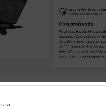
Potrebna Vam je pomoć pr
Pozovite nas na brojeve:
0
Opis proizvoda
Potolje za laptop Fellowes B
dizajn sa 12 podešavanja vis
dodatnu visinu. Idealano je z
do 14” težine do 4kg. Ovaj pro
Breyta™ napravljen je od kvali
ograničenom garancijom do 
dni rad