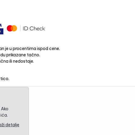
n je u procentima ispod cene.
budu prikazane tačno.
čna ili nedostaje.
ltico.
. Ako
ića.
aži detalje