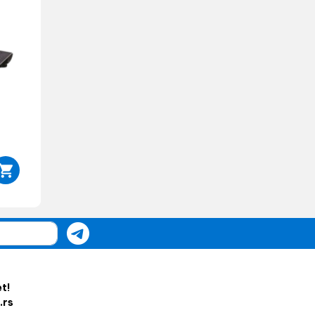
et!
.rs