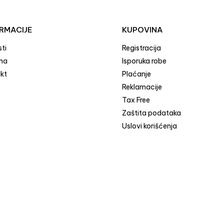
RMACIJE
KUPOVINA
ti
Registracija
ma
Isporuka robe
kt
Plaćanje
Reklamacije
Tax Free
Zaštita podataka
Uslovi korišćenja