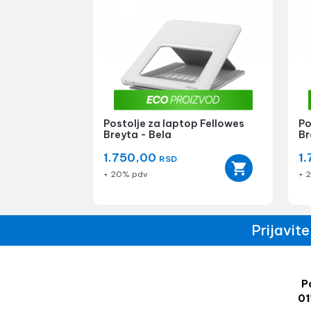
Postolje za laptop Fellowes
Po
Breyta - Bela
Br
1.750,00
1
RSD
+ 20% pdv
+ 
Prijavit
Po
01