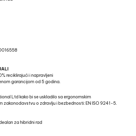
00016558
JALI
% reciklirajući i napravljeni
enom garancijom od 5 godina.
tional Ltd kako bi se uskladilo sa ergonomskim
m zakonodavstvu o zdravlju i bezbednosti: EN ISO 9241-5.
dealan za hibridni rad