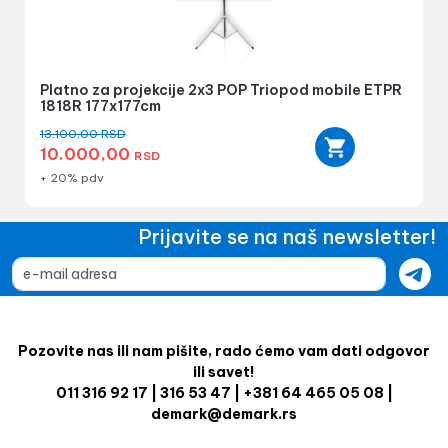
Platno za projekcije 2x3 POP Triopod mobile ETPR
1818R 177x177cm
13.100,00
RSD
10.000,00
RSD
+ 20% pdv
Prijavite se na naš newsletter!
Pozovite nas ili nam pišite, rado ćemo vam dati odgovor
ili savet!
011 316 92 17 | 316 53 47 | +381 64 465 05 08 |
demark@demark.rs