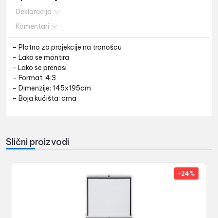
Deklaracija
Komentari
– Platno za projekcije na tronošcu
– Lako se montira
- Lako se prenosi
– Format: 4:3
– Dimenzije: 145x195cm
– Boja kućišta: crna
Slični proizvodi
-24%