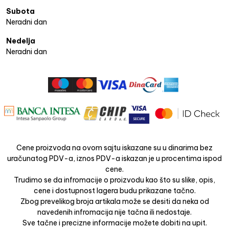
Subota
Neradni dan
Nedelja
Neradni dan
Cene proizvoda na ovom sajtu iskazane su u dinarima bez
uračunatog PDV-a, iznos PDV-a iskazan je u procentima ispod
cene.
Trudimo se da infromacije o proizvodu kao što su slike, opis,
cene i dostupnost lagera budu prikazane tačno.
Zbog prevelikog broja artikala može se desiti da neka od
navedenih infromacija nije tačna ili nedostaje.
Sve tačne i precizne informacije možete dobiti na upit.