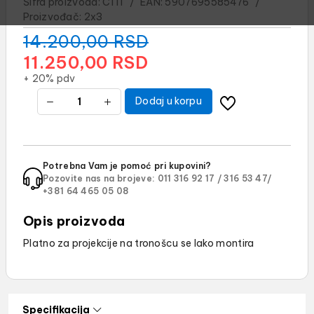
Šifra proizvoda:
C111
/
EAN:
5907695585476
/
Proizvođač:
2x3
14.200,00
RSD
11.250,00
RSD
+ 20% pdv
Dodaj u korpu
Potrebna Vam je pomoć pri kupovini?
Pozovite nas na brojeve:
011 316 92 17 /
316 53 47/
+381 64 465 05 08
Opis proizvoda
Platno za projekcije na tronošcu se lako montira
Specifikacija