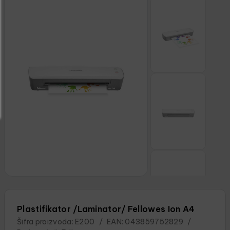
Plastifikator /Laminator/ Fellowes Ion A4
Šifra proizvoda:
E200
/
EAN:
043859752829
/