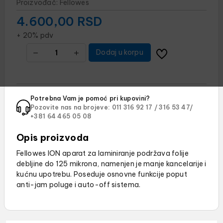
Proizvođač:
Fellowes
4.600,00
RSD
+ 20% pdv
Dodaj u korpu
Potrebna Vam je pomoć pri kupovini?
Pozovite nas na brojeve:
011 316 92 17 /
316 53 47/
+381 64 465 05 08
Opis proizvoda
Fellowes ION aparat za laminiranje podržava folije
debljine do 125 mikrona, namenjen je manje kancelarije i
kućnu upotrebu. Poseduje osnovne funkcije poput
anti-jam poluge i auto-off sistema.