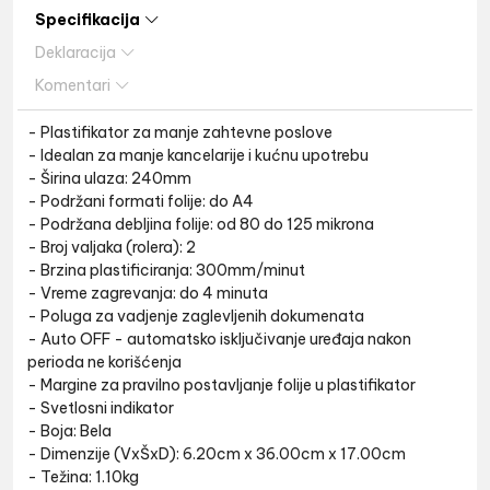
Specifikacija
Deklaracija
Komentari
- Plastifikator za manje zahtevne poslove
- Idealan za manje kancelarije i kućnu upotrebu
- Širina ulaza: 240mm
- Podržani formati folije: do A4
- Podržana debljina folije: od 80 do 125 mikrona
- Broj valjaka (rolera): 2
- Brzina plastificiranja: 300mm/minut
- Vreme zagrevanja: do 4 minuta
- Poluga za vadjenje zaglevljenih dokumenata
- Auto OFF - automatsko isključivanje uređaja nakon
perioda ne korišćenja
- Margine za pravilno postavljanje folije u plastifikator
- Svetlosni indikator
- Boja: Bela
- Dimenzije (VxŠxD): 6.20cm x 36.00cm x 17.00cm
- Težina: 1.10kg