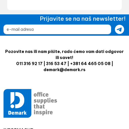
Prijavite se na naš newsletter!
Pozovite nas ili nam pišite, rado ćemo vam dati odgovor
ili savet!
011 316 92 17 | 316 53 47 | +381 64 465 05 08 |
demark@demark.rs