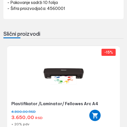
- Pakovanje sadrži 10 folija
- Šifra proizvodjača: 4560001
Slični proizvodi
-15%
Plastifikator /Laminator/ Fellowes Arc A4
4.300,00
RSD
3.650,00
RSD
+ 20% pdv