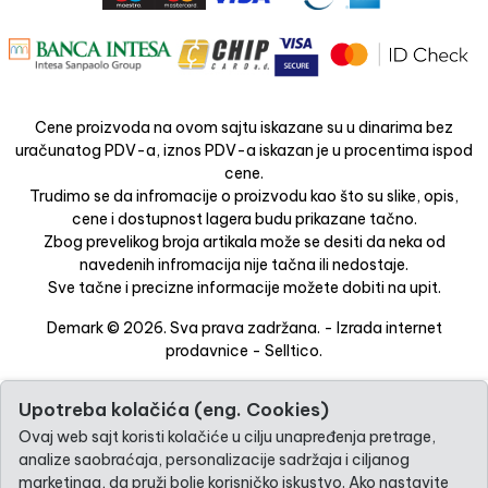
Cene proizvoda na ovom sajtu iskazane su u dinarima bez
uračunatog PDV-a, iznos PDV-a iskazan je u procentima ispod
cene.
Trudimo se da infromacije o proizvodu kao što su slike, opis,
cene i dostupnost lagera budu prikazane tačno.
Zbog prevelikog broja artikala može se desiti da neka od
navedenih infromacija nije tačna ili nedostaje.
Sve tačne i precizne informacije možete dobiti na upit.
Demark © 2026. Sva prava zadržana. -
Izrada internet
prodavnice
-
Selltico.
Upotreba kolačića (eng. Cookies)
Ovaj web sajt koristi kolačiće u cilju unapređenja pretrage,
analize saobraćaja, personalizacije sadržaja i ciljanog
marketinga, da pruži bolje korisničko iskustvo. Ako nastavite