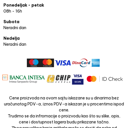
Ponedeljak - petak
08h - 16h
Subota
Neradni dan
Nedelja
Neradni dan
Cene proizvoda na ovom sajtu iskazane su u dinarima bez
uračunatog PDV-a, iznos PDV-a iskazan je u procentima ispod
cene.
Trudimo se da infromacije o proizvodu kao što su slike, opis,
cene i dostupnost lagera budu prikazane tačno.