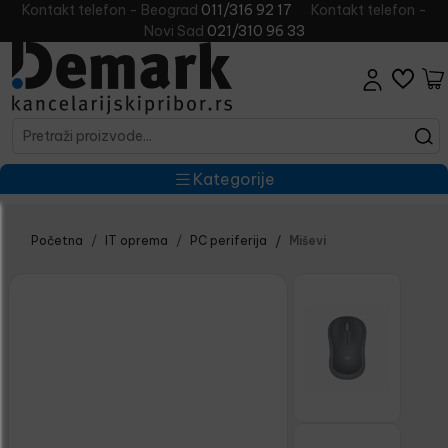
Kontakt telefon - Beograd
011/316 92 17
Kontakt telefon -
Novi Sad
021/310 96 33
Kategorije
Početna
IT oprema
PC periferija
Miševi