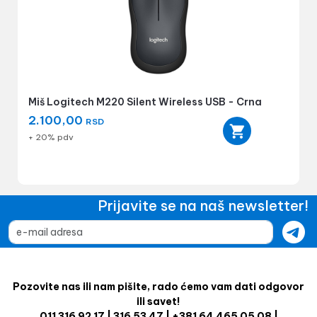
Miš Logitech M220 Silent Wireless USB - Crna
2.100,00
RSD
+ 20% pdv
Prijavite se na naš newsletter!
Pozovite nas ili nam pišite, rado ćemo vam dati odgovor
ili savet!
011 316 92 17 | 316 53 47 | +381 64 465 05 08 |