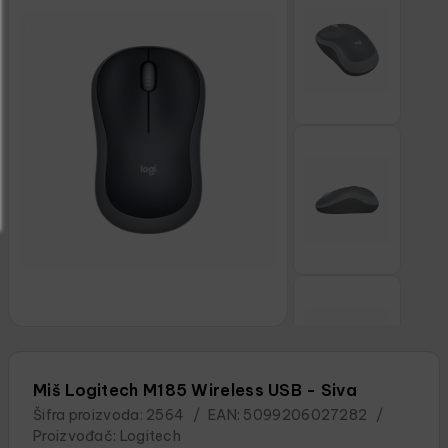
Miš Logitech M185 Wireless USB - Siva
Šifra proizvoda:
2564
/
EAN:
5099206027282
/
Proizvođač:
Logitech