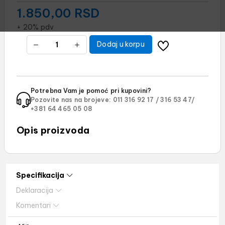
1.850,00
RSD
+ 20% pdv
Dodaj u korpu
Potrebna Vam je pomoć pri kupovini?
Pozovite nas na brojeve:
011 316 92 17 /
316 53 47/
+381 64 465 05 08
Opis proizvoda
Specifikacija
Deklaracija
Komentari