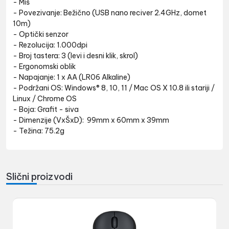
- Miš
- Povezivanje: Bežično (USB nano reciver 2.4GHz, domet
10m)
- Optički senzor
- Rezolucija: 1.000dpi
- Broj tastera: 3 (levi i desni klik, skrol)
- Ergonomski oblik
- Napajanje: 1 x AA (LR06 Alkaline)
- Podržani OS: Windows® 8, 10, 11 / Mac OS X 10.8 ili stariji /
Linux / Chrome OS
- Boja: Grafit - siva
- Dimenzije (VxŠxD): 99mm x 60mm x 39mm
- Težina: 75.2g
Slični proizvodi