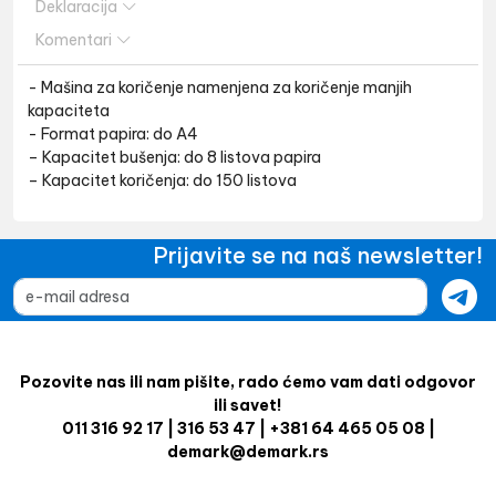
Deklaracija
Komentari
- Mašina za koričenje namenjena za koričenje manjih
kapaciteta
- Format papira: do A4
– Kapacitet bušenja: do 8 listova papira
– Kapacitet koričenja: do 150 listova
Prijavite se na naš newsletter!
Pozovite nas ili nam pišite, rado ćemo vam dati odgovor
ili savet!
011 316 92 17 | 316 53 47 | +381 64 465 05 08 |
demark@demark.rs