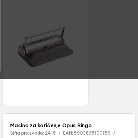
Mašina za koričenje Opus Bingo
Šifra proizvoda:
2415
/
EAN:
5903868100156
/