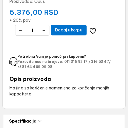
Proizvođač:
Opus
5.376,00
RSD
+ 20% pdv
Dodaj u korpu
Potrebna Vam je pomoć pri kupovini?
Pozovite nas na brojeve:
011 316 92 17 /
316 53 47/
+381 64 465 05 08
Opis proizvoda
Mašina za koričenje namenjena za koričenje manjih
kapaciteta
Specifikacija