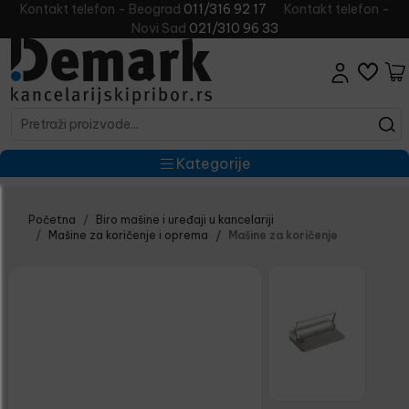
Kontakt telefon - Beograd
011/316 92 17
Kontakt telefon -
Novi Sad
021/310 96 33
Kategorije
Početna
Biro mašine i uređaji u kancelariji
Mašine za koričenje i oprema
Mašine za koričenje