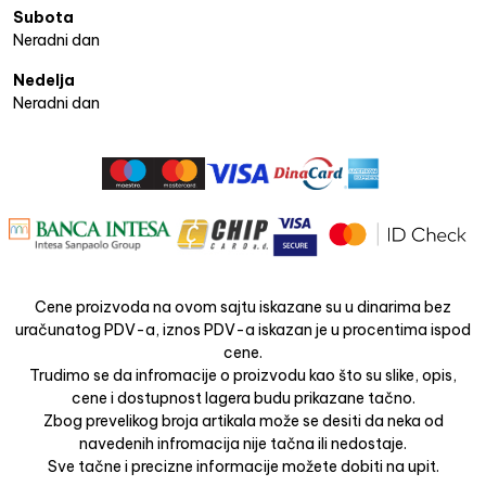
Subota
Neradni dan
Nedelja
Neradni dan
Cene proizvoda na ovom sajtu iskazane su u dinarima bez
uračunatog PDV-a, iznos PDV-a iskazan je u procentima ispod
cene.
Trudimo se da infromacije o proizvodu kao što su slike, opis,
cene i dostupnost lagera budu prikazane tačno.
Zbog prevelikog broja artikala može se desiti da neka od
navedenih infromacija nije tačna ili nedostaje.
Sve tačne i precizne informacije možete dobiti na upit.