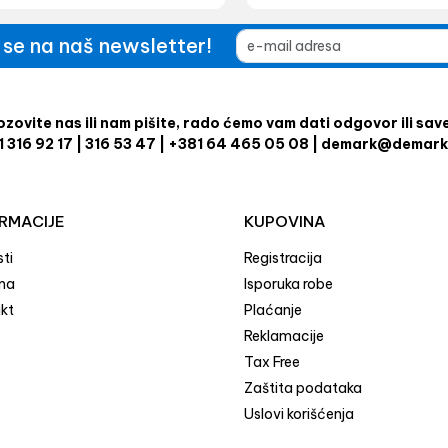
e se na naš newsletter!
zovite nas ili nam pišite, rado ćemo vam dati odgovor ili sav
1 316 92 17 | 316 53 47 | +381 64 465 05 08 | demark@demark
RMACIJE
KUPOVINA
ti
Registracija
ma
Isporuka robe
kt
Plaćanje
Reklamacije
Tax Free
Zaštita podataka
Uslovi korišćenja