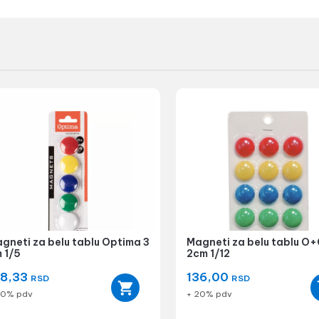
gneti za belu tablu Optima 3
Magneti za belu tablu O
 1/5
2cm 1/12
58,33
136,00
RSD
RSD
20% pdv
+ 20% pdv