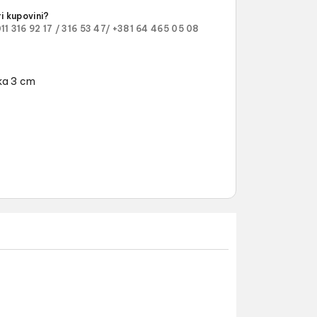
i kupovini?
11 316 92 17 /
316 53 47/
+381 64 465 05 08
ika 3 cm