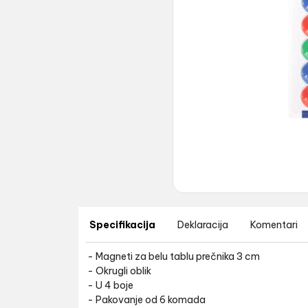
Specifikacija
Deklaracija
Komentari
- Magneti za belu tablu prečnika 3 cm
- Okrugli oblik
- U 4 boje
- Pakovanje od 6 komada