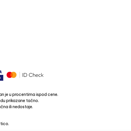
n je u procentima ispod cene.
budu prikazane tačno.
čna ili nedostaje.
ltico.