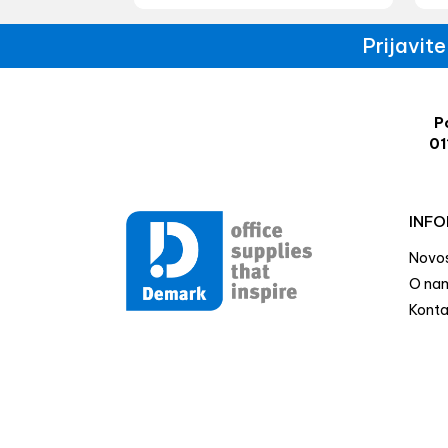
Prijavit
Po
01
INFO
Novos
O na
Konta