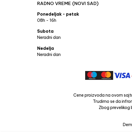
RADNO VREME (NOVI SAD)
Ponedeljak - petak
08h - 16h
Subota
Neradni dan
Nedelja
Neradni dan
Cene proizvoda na ovom sajtu
Trudimo se da infrom
Zbog prevelikog b
Dema