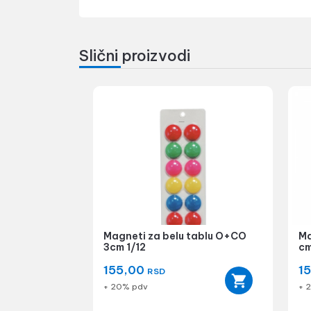
Slični proizvodi
Magneti za belu tablu O+CO
Ma
3cm 1/12
cm
155,00
1
RSD
+ 20% pdv
+ 