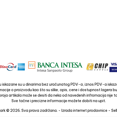
 iskazane su u dinarima bez uračunatog PDV-a, iznos PDV-a iskaza
acije o proizvodu kao što su slike, opis, cene i dostupnost lagera 
roja artikala može se desiti da neka od navedenih infromacija nije ta
Sve tačne i precizne informacije možete dobiti na upit.
rk © 2026. Sva prava zadržana. -
Izrada internet prodavnice
-
Sel