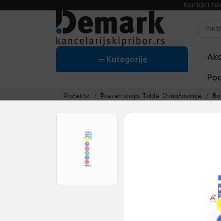
Kontakt te
Akci
Kategorije
Pod
Početna
Prezentacija, Table, Označavanje
Bo