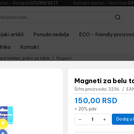
lefon - Beograd
011/316 92 17
Kontakt telefon - Novi Sad
02
jski artikli
Ponuda nedelje
ECO - friendly proizvod
rška
Kontakt
ard markeri, pribor za table
Magneti
Magneti za belu t
Šifra proizvoda:
3256
/
EAN
150,00
RSD
+ 20% pdv
Dodaj u 