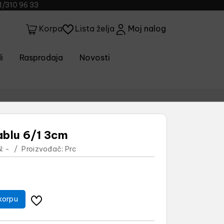
1/310 96 33
Lista želja
Moj nalog
Korpa
i
Rasprodaja
Novosti
ablu 6/1 3cm
:
-
/
Proizvođač:
Prc
korpu