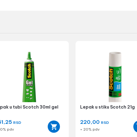
pak u tubi Scotch 30ml gel
Lepak u stiku Scotch 21g
51,25
220,00
RSD
RSD
20% pdv
+ 20% pdv