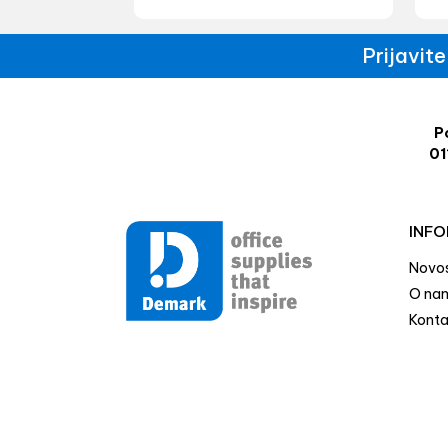
Prijavit
Po
01
INFO
Novos
O na
Konta