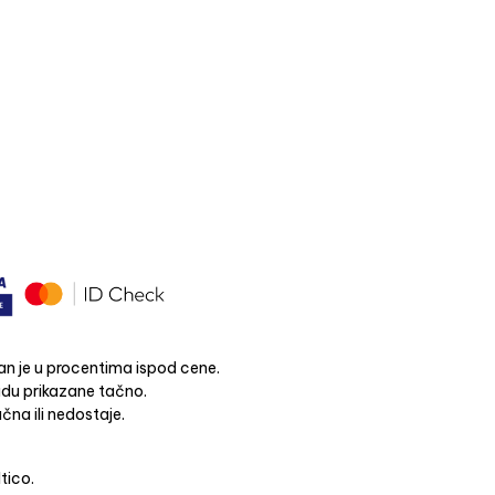
n je u procentima ispod cene.
budu prikazane tačno.
čna ili nedostaje.
ltico.