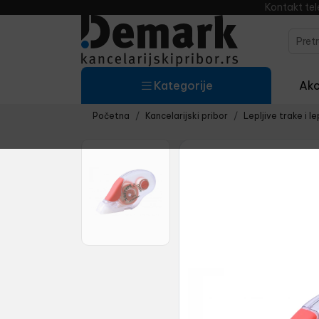
Kontakt te
Kategorije
Akci
Početna
Kancelarijski pribor
Lepljive trake i l