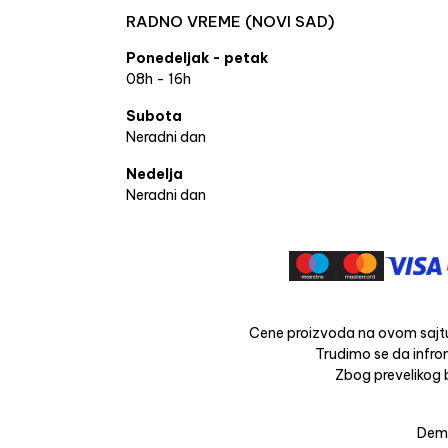
RADNO VREME (NOVI SAD)
Ponedeljak - petak
08h - 16h
Subota
Neradni dan
Nedelja
Neradni dan
Cene proizvoda na ovom sajtu
Trudimo se da infrom
Zbog prevelikog b
Dema