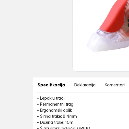
Specifikacija
Deklaracija
Komentari
- Lepak u traci
- Permanentni trag
- Ergonomski oblik
- Širina trake: 8,4mm
- Dužina trake: 10m
- Šifra proizvodjača: GP810