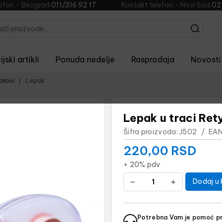
lefon - Beograd
011/316 92 17
Kontakt telefon - Novi Sad
02
jski artikli
Ponuda nedelje
Rasprodaja
Novosti
epkovi
Lepak
Lepak u traci R
Šifra proizvoda:
J502
/
EAN
220,00
RSD
+ 20% pdv
Dodaj u 
Potrebna Vam je pomoć pr