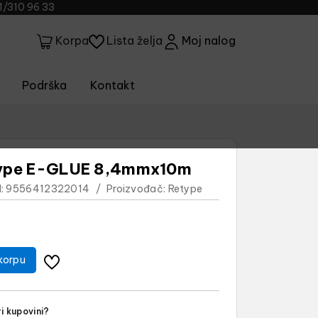
1/310 96 33
Lista želja
Moj nalog
Korpa
Podrška
Kontakt
etype E-GLUE 8,4mmx10m
:
9556412322014
/
Proizvođač:
Retype
korpu
i kupovini?