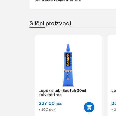
Slični proizvodi
Lepak u tubi Scotch 30ml
Le
solvent free
227,50
2
RSD
+ 20% pdv
+ 