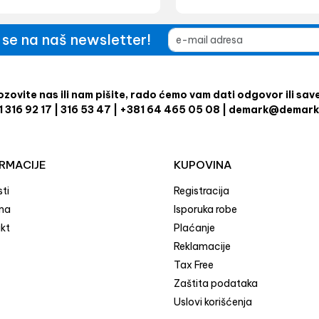
e se na naš newsletter!
zovite nas ili nam pišite, rado ćemo vam dati odgovor ili sav
1 316 92 17 | 316 53 47 | +381 64 465 05 08 | demark@demark
RMACIJE
KUPOVINA
ti
Registracija
ma
Isporuka robe
kt
Plaćanje
Reklamacije
Tax Free
Zaštita podataka
Uslovi korišćenja