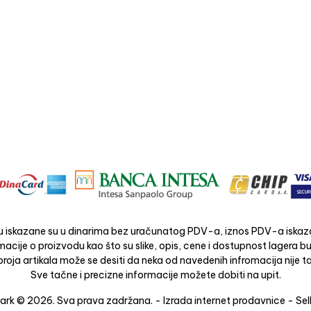
 iskazane su u dinarima bez uračunatog PDV-a, iznos PDV-a iskaza
acije o proizvodu kao što su slike, opis, cene i dostupnost lagera 
roja artikala može se desiti da neka od navedenih infromacija nije ta
Sve tačne i precizne informacije možete dobiti na upit.
rk © 2026. Sva prava zadržana. -
Izrada internet prodavnice
-
Sel