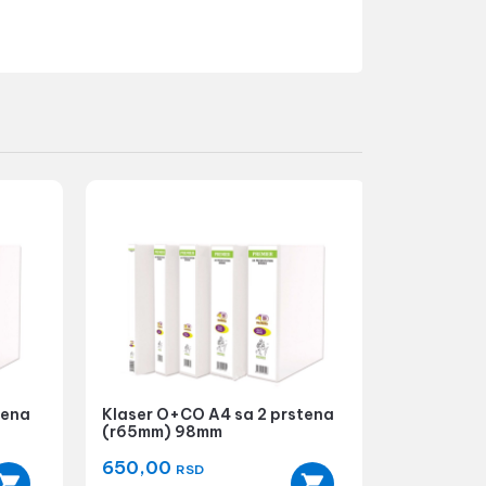
tena
Klaser O+CO A4 sa 2 prstena
(r65mm) 98mm
650,00
RSD