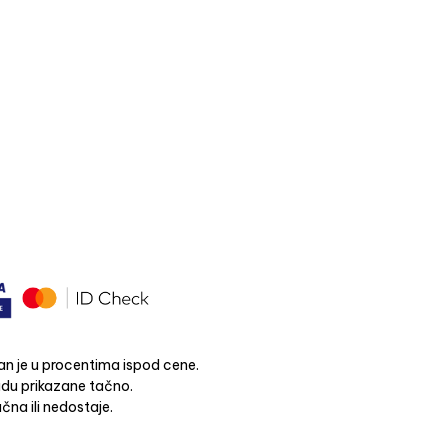
n je u procentima ispod cene.
budu prikazane tačno.
čna ili nedostaje.