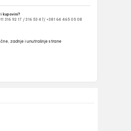
i kupovini?
11 316 92 17 /
316 53 47/
+381 64 465 05 08
očne, zadnje i unutrašnje strane