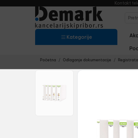
Kontakt te
Akci
Kategorije
Pod
Početna
Odlaganje dokumentacije
Registrato