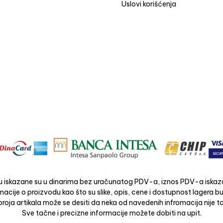
Uslovi korišćenja
 iskazane su u dinarima bez uračunatog PDV-a, iznos PDV-a iskaza
acije o proizvodu kao što su slike, opis, cene i dostupnost lagera 
roja artikala može se desiti da neka od navedenih infromacija nije ta
Sve tačne i precizne informacije možete dobiti na upit.