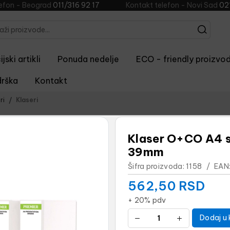
lefon - Beograd
011/316 92 17
Kontakt telefon - Novi Sad
02
jski artikli
Ponuda nedelje
ECO - friendly proizvod
rška
Kontakt
ri
Klaseri
Klaser O+CO A4 
39mm
Šifra proizvoda:
1158
/
EAN
562,50
RSD
+ 20% pdv
Dodaj u 