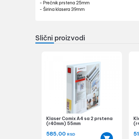
- Prečnik prstena 25mm
- Širina klasera 39mm
Slični proizvodi
Klaser Comix A4 sa 2 prstena
Kl
(r40mm) 55mm
(r
585,00
5
RSD