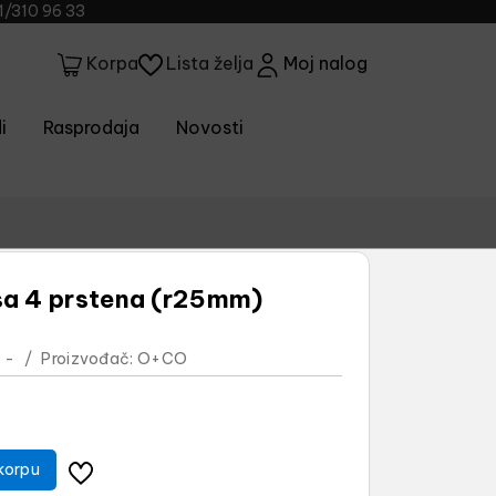
1/310 96 33
Lista želja
Moj nalog
Korpa
i
Rasprodaja
Novosti
sa 4 prstena (r25mm)
:
-
/
Proizvođač:
O+CO
korpu