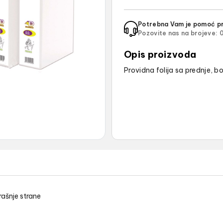
Potrebna Vam je pomoć pr
Pozovite nas na brojeve:
0
Opis proizvoda
Providna folija sa prednje, b
rašnje strane