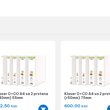
aser O+CO A4 sa 2 prstena
Klaser O+CO A4 sa 2 prs
40mm) 55mm
(r50mm) 75mm
12,50
600,00
RSD
RSD