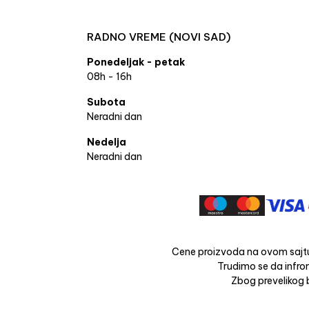
RADNO VREME (NOVI SAD)
Ponedeljak - petak
08h - 16h
Subota
Neradni dan
Nedelja
Neradni dan
Cene proizvoda na ovom sajtu
Trudimo se da infrom
Zbog prevelikog b