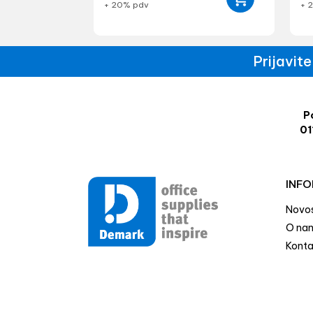
+ 20% pdv
+ 
Prijavit
Po
01
INFO
Novos
O na
Konta