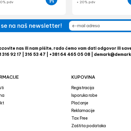
20% pdv
+ 20% pdv
e se na naš newsletter!
zovite nas ili nam pišite, rado ćemo vam dati odgovor ili sav
1 316 92 17 | 316 53 47 | +381 64 465 05 08 | demark@demark
RMACIJE
KUPOVINA
ti
Registracija
ma
Isporuka robe
kt
Plaćanje
Reklamacije
Tax Free
Zaštita podataka