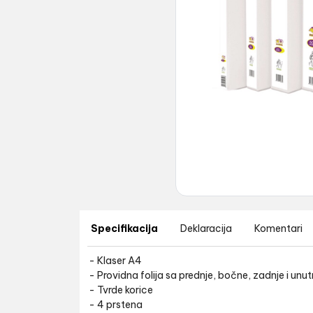
Specifikacija
Deklaracija
Komentari
- Klaser A4
- Providna folija sa prednje, bočne, zadnje i unut
- Tvrde korice
- 4 prstena