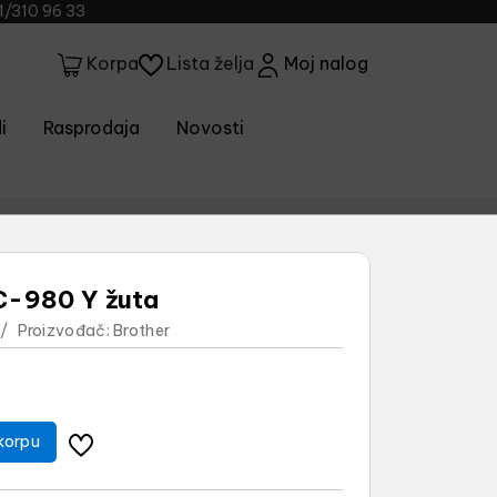
1/310 96 33
Lista želja
Moj nalog
Korpa
i
Rasprodaja
Novosti
LC-980 Y žuta
/
Proizvođač:
Brother
korpu