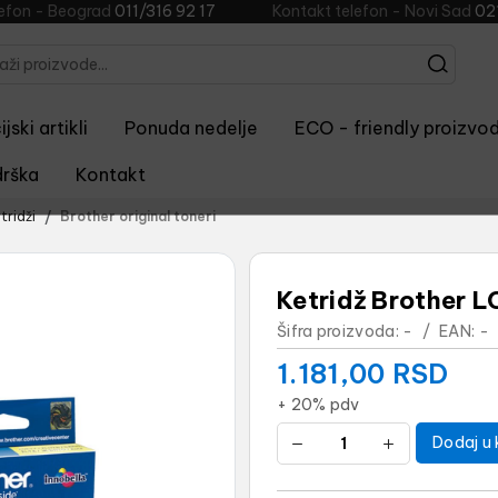
lefon - Beograd
011/316 92 17
Kontakt telefon - Novi Sad
02
jski artikli
Ponuda nedelje
ECO - friendly proizvod
rška
Kontakt
tridži
Brother original toneri
Ketridž Brother 
Šifra proizvoda:
-
/
EAN:
-
1.181,00
RSD
+ 20% pdv
Dodaj u 