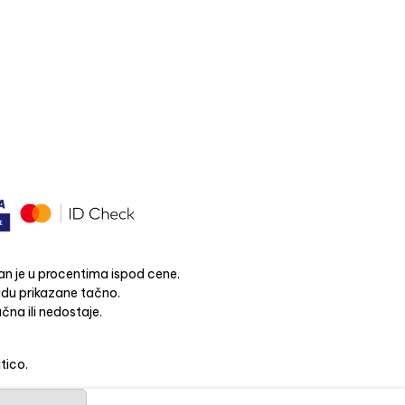
n je u procentima ispod cene.
budu prikazane tačno.
čna ili nedostaje.
ltico.