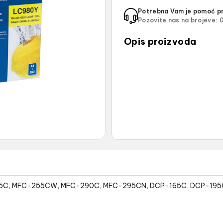
Potrebna Vam je pomoć pr
Pozovite nas na brojeve:
0
Opis proizvoda
-145C, MFC-255CW, MFC-290C, MFC-295CN, DCP-165C, DCP-195