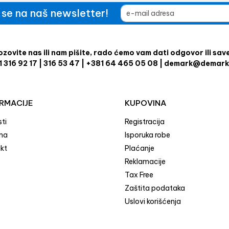
e se na naš newsletter!
zovite nas ili nam pišite, rado ćemo vam dati odgovor ili sav
1 316 92 17 | 316 53 47 | +381 64 465 05 08 | demark@demark
RMACIJE
KUPOVINA
ti
Registracija
ma
Isporuka robe
kt
Plaćanje
Reklamacije
Tax Free
Zaštita podataka
Uslovi korišćenja