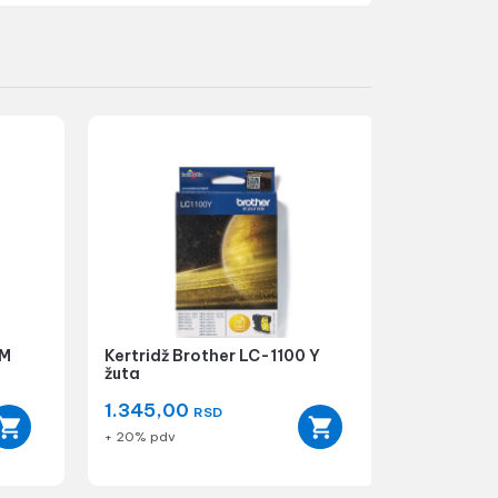
 M
Kertridž Brother LC-1100 Y
žuta
1.345,00
RSD
+ 20% pdv