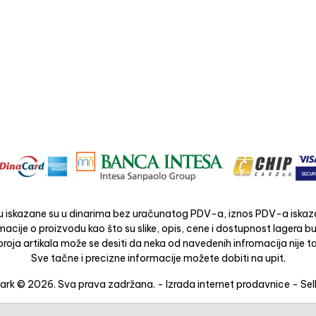
 iskazane su u dinarima bez uračunatog PDV-a, iznos PDV-a iskaza
acije o proizvodu kao što su slike, opis, cene i dostupnost lagera 
roja artikala može se desiti da neka od navedenih infromacija nije ta
Sve tačne i precizne informacije možete dobiti na upit.
rk © 2026. Sva prava zadržana. -
Izrada internet prodavnice
-
Sel