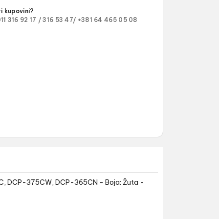
i kupovini?
11 316 92 17 /
316 53 47/
+381 64 465 05 08
C, DCP-375CW, DCP-365CN - Boja: Žuta -