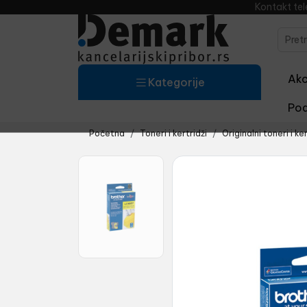
Kontakt te
Akci
Kategorije
Pod
Početna
Toneri i kertridži
Originalni toneri i ker