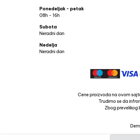
Ponedeljak - petak
08h - 16h
Subota
Neradni dan
Nedelja
Neradni dan
Cene proizvoda na ovom sajtu
Trudimo se da infrom
Zbog prevelikog b
Dema