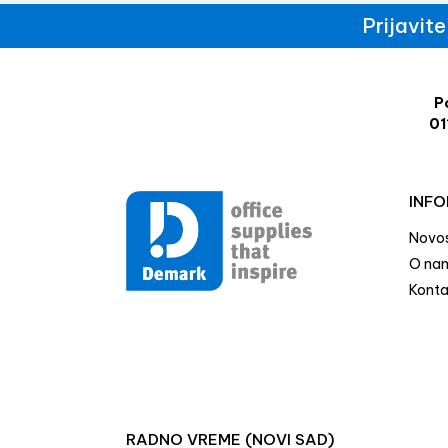
Prijavit
Po
01
INFO
Novos
O na
Konta
RADNO VREME (NOVI SAD)