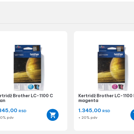
rtridž Brother LC-1100 C
Kertridž Brother LC-1100
an
magenta
.345,00
1.345,00
RSD
RSD
20% pdv
+ 20% pdv