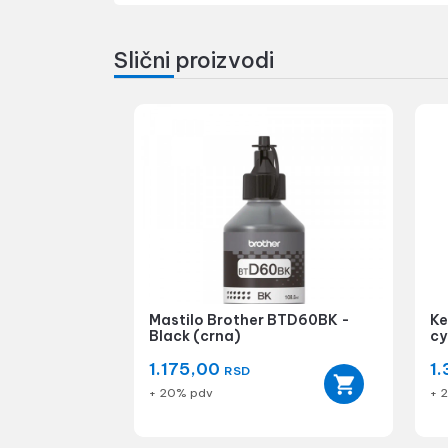
Slični proizvodi
Mastilo Brother BTD60BK -
Ke
Black (crna)
cy
1.175,00
1
RSD
+ 20% pdv
+ 