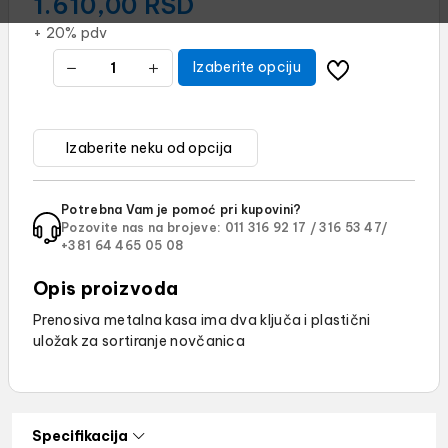
1.610,00
RSD
+ 20% pdv
Izaberite opciju
Potrebna Vam je pomoć pri kupovini?
Pozovite nas na brojeve:
011 316 92 17 /
316 53 47/
+381 64 465 05 08
Opis proizvoda
Prenosiva metalna kasa ima dva ključa i plastični
uložak za sortiranje novčanica
Specifikacija