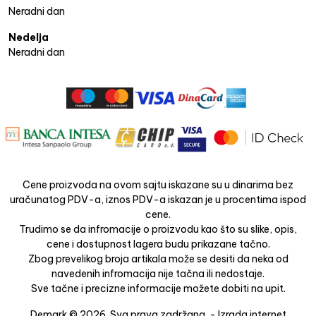
Neradni dan
Nedelja
Neradni dan
Cene proizvoda na ovom sajtu iskazane su u dinarima bez
uračunatog PDV-a, iznos PDV-a iskazan je u procentima ispod
cene.
Trudimo se da infromacije o proizvodu kao što su slike, opis,
cene i dostupnost lagera budu prikazane tačno.
Zbog prevelikog broja artikala može se desiti da neka od
navedenih infromacija nije tačna ili nedostaje.
Sve tačne i precizne informacije možete dobiti na upit.
Demark © 2026. Sva prava zadržana. -
Izrada internet