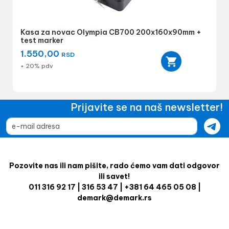
Kasa za novac Olympia CB700 200x160x90mm +
test marker
1.550,00
RSD
+ 20% pdv
Prijavite se na naš newsletter!
Pozovite nas ili nam pišite, rado ćemo vam dati odgovor
ili savet!
011 316 92 17 | 316 53 47 | +381 64 465 05 08 |
demark@demark.rs