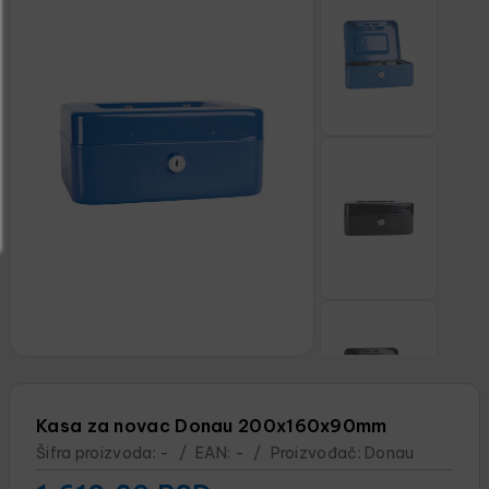
Kasa za novac Donau 200x160x90mm
Šifra proizvoda:
-
/
EAN:
-
/
Proizvođač:
Donau