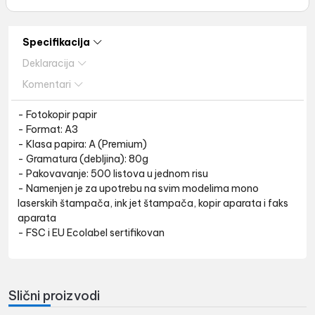
Specifikacija
Deklaracija
Komentari
- Fotokopir papir
- Format: A3
- Klasa papira: A (Premium)
- Gramatura (debljina): 80g
- Pakovavanje: 500 listova u jednom risu
- Namenjen je za upotrebu na svim modelima mono
laserskih štampača, ink jet štampača, kopir aparata i faks
aparata
- FSC i EU Ecolabel sertifikovan
Slični proizvodi