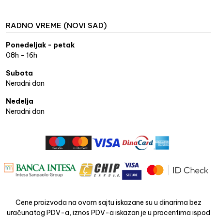
RADNO VREME (NOVI SAD)
Ponedeljak - petak
08h - 16h
Subota
Neradni dan
Nedelja
Neradni dan
Cene proizvoda na ovom sajtu iskazane su u dinarima bez
uračunatog PDV-a, iznos PDV-a iskazan je u procentima ispod