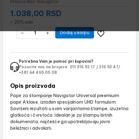
Proizvođač:
Navigator
1.038,00
RSD
+ 20% pdv
Dodaj u korpu
Potrebna Vam je pomoć pri kupovini?
Pozovite nas na brojeve:
011 316 92 17 /
316 53 47/
+381 64 465 05 08
Opis proizvoda
Papir za štampanje Navigator Universal preemiuim
papir A klase, izrađen specijalnom UHD formulom.
Savršeni rezultati u svim varijantama štampe, izuzetna
glatkoća i čvrstoća. Idealan je za štampu bitnih
dokumenata, najčešće ga upotrebljavaju javni
beležnici i advokati.