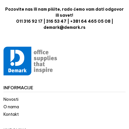
Pozovite nas ili nam pišite, rado ćemo vam dati odgovor
ili savet!
011 316 92 17 | 316 53 47 | +381 64 465 05 08 |
demark@demark.rs
INFORMACIJE
Novosti
O nama
Kontakt