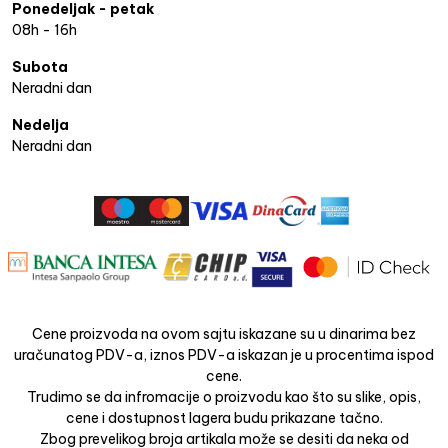
Ponedeljak - petak
08h - 16h
Subota
Neradni dan
Nedelja
Neradni dan
Cene proizvoda na ovom sajtu iskazane su u dinarima bez
uračunatog PDV-a, iznos PDV-a iskazan je u procentima ispod
cene.
Trudimo se da infromacije o proizvodu kao što su slike, opis,
cene i dostupnost lagera budu prikazane tačno.
Zbog prevelikog broja artikala može se desiti da neka od