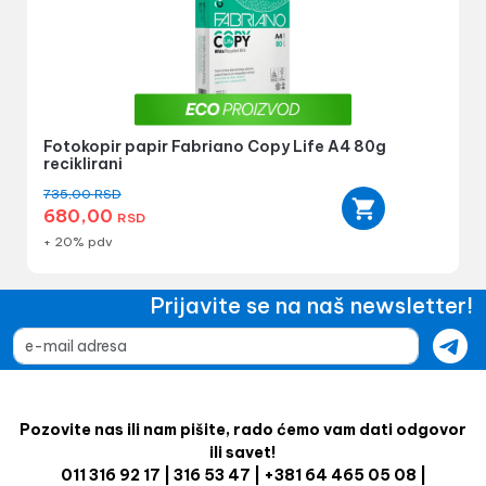
Fotokopir papir Fabriano Copy Life A4 80g
reciklirani
735,00
RSD
680,00
RSD
+ 20% pdv
Prijavite se na naš newsletter!
Pozovite nas ili nam pišite, rado ćemo vam dati odgovor
ili savet!
011 316 92 17 | 316 53 47 | +381 64 465 05 08 |