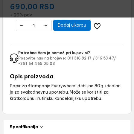
690,00
RSD
+ 20% pdv
Dodaj u korpu
Potrebna Vam je pomoć pri kupovini?
Pozovite nas na brojeve:
011 316 92 17 /
316 53 47/
+381 64 465 05 08
Opis proizvoda
Papir za štampanje Everywhere, debljine 80g, idealan
je za svakodnevnu upotrebu. Može se koristiti za
kratkoročnu i rutinsku kancelarijsku upotrebu.
Specifikacija