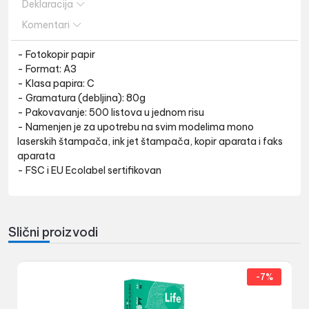
Deklaracija
Komentari
- Fotokopir papir
- Format: A3
- Klasa papira: C
- Gramatura (debljina): 80g
- Pakovavanje: 500 listova u jednom risu
- Namenjen je za upotrebu na svim modelima mono
laserskih štampača, ink jet štampača, kopir aparata i faks
aparata
- FSC i EU Ecolabel sertifikovan
Slični proizvodi
-7%