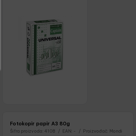
Fotokopir papir A3 80g
Šifra proizvoda:
4108
/
EAN:
-
/
Proizvođač:
Mondi