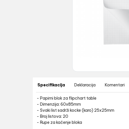
Specifikacija
Deklaracija
Komentari
- Papirni blok za flipchart table
- Dimenzija: 60x85mm
- Svaki list sadrži kocke (karo) 25x25mm
- Broj listova: 20
- Rupe za kačenje bloka