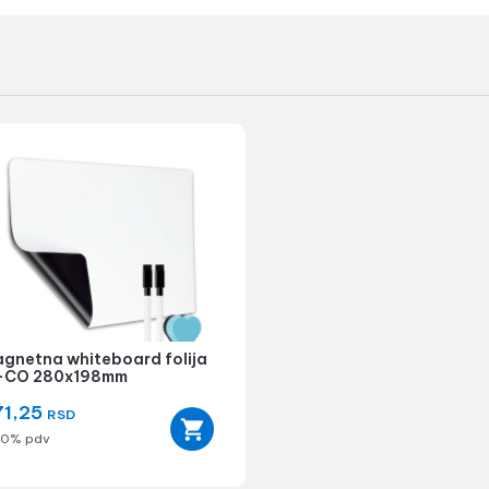
gnetna whiteboard folija
+CO 280x198mm
71,25
RSD
20% pdv