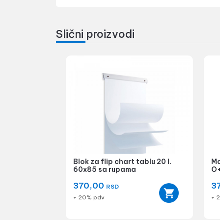
Slični proizvodi
Blok za flip chart tablu 20 l.
Ma
60x85 sa rupama
O
370,00
3
RSD
+ 20% pdv
+ 