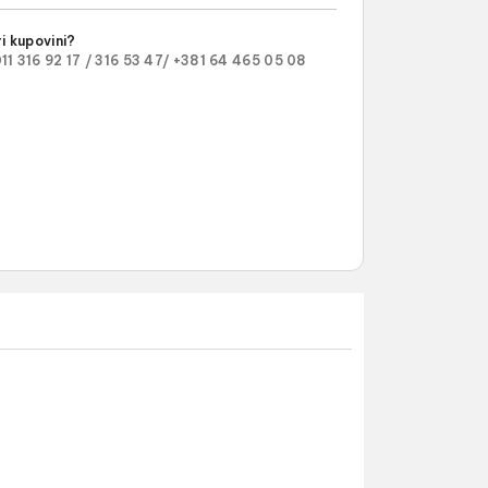
i kupovini?
11 316 92 17 /
316 53 47/
+381 64 465 05 08