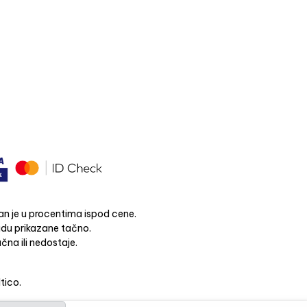
n je u procentima ispod cene.
budu prikazane tačno.
čna ili nedostaje.
ltico.