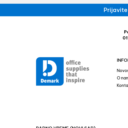
Prijavit
Po
01
INFO
Novos
O na
Konta