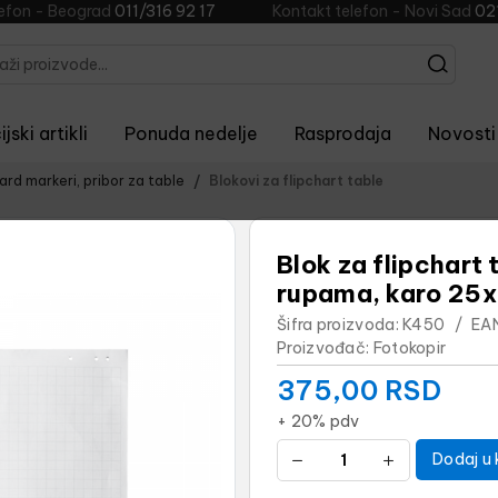
lefon - Beograd
011/316 92 17
Kontakt telefon - Novi Sad
02
jski artikli
Ponuda nedelje
Rasprodaja
Novosti
ard markeri, pribor za table
Blokovi za flipchart table
Blok za flipchart 
rupama, karo 2
Šifra proizvoda:
K450
/
EA
Proizvođač:
Fotokopir
375,00
RSD
+ 20% pdv
Dodaj u 