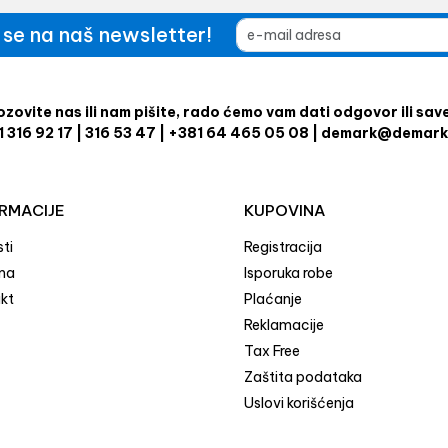
e se na naš newsletter!
zovite nas ili nam pišite, rado ćemo vam dati odgovor ili sav
1 316 92 17 | 316 53 47 | +381 64 465 05 08 | demark@demark
RMACIJE
KUPOVINA
ti
Registracija
ma
Isporuka robe
kt
Plaćanje
Reklamacije
Tax Free
Zaštita podataka
Uslovi korišćenja