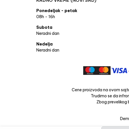
RADNO VREME (NOVI SAD)
Ponedeljak - petak
08h - 16h
Subota
Neradni dan
Nedelja
Neradni dan
Cene proizvoda na ovom sajtu
Trudimo se da infrom
Zbog prevelikog b
Dema