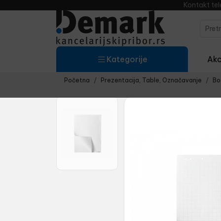
Kontakt te
Kategorije
Akci
Početna
Prezentacija, Table, Označavanje
Bo