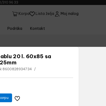
1/310 96 33
Lista želja
Moj nalog
Korpa
Podrška
Kontakt
tablu 20 l. 60x85 sa
5x25mm
N:
8600828934734
/
korpu