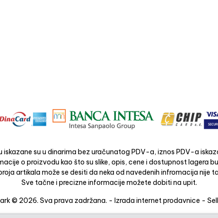
 iskazane su u dinarima bez uračunatog PDV-a, iznos PDV-a iskaza
acije o proizvodu kao što su slike, opis, cene i dostupnost lagera 
roja artikala može se desiti da neka od navedenih infromacija nije ta
Sve tačne i precizne informacije možete dobiti na upit.
rk © 2026. Sva prava zadržana. -
Izrada internet prodavnice
-
Sel