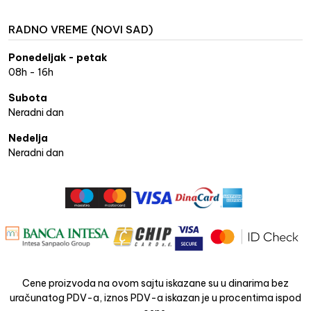
RADNO VREME (NOVI SAD)
Ponedeljak - petak
08h - 16h
Subota
Neradni dan
Nedelja
Neradni dan
Cene proizvoda na ovom sajtu iskazane su u dinarima bez
uračunatog PDV-a, iznos PDV-a iskazan je u procentima ispod