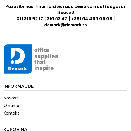
Pozovite nas ili nam pišite, rado ćemo vam dati odgovor
ili savet!
011 316 92 17 | 316 53 47 | +381 64 465 05 08 |
demark@demark.rs
INFORMACIJE
Novosti
O nama
Kontakt
KUPOVINA