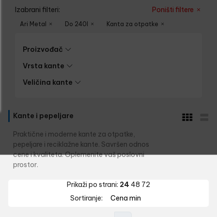
Izabrani filteri:
Poništi filtere
Ari Metal
Do 240l
Kanta za otpatke
Proizvođač
Vrsta kante
Veličina kante
Kante i pepeljare
Praktične i moderne kante za otpatke,
pepeljare i reciklažne kante. Savršen odnos
cene i kvaliteta. Oplemenite vaš poslovni
prostor.
Prikaži po strani:
24
48
72
Sortiranje:
Cena min