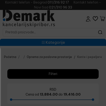
Kontakt telefon - Beograd
011/316 92 17
Kontakt telefon -
Novi Sad
021/310 96 33
Kategorije
Početna
Oprema za poslovne prostorije
Kante i pepeljare
Filteri
RSD
Cena od
13,884.00
do
19,416.00